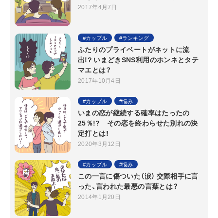
2017年4月7日
カップル
ランキング
ふたりのプライベートがネットに流
出!? いまどきSNS利用のホンネとタテ
マエとは？
2017年10月4日
カップル
悩み
いまの恋が継続する確率はたったの
25％!? その恋を終わらせた別れの決
定打とは！
2020年3月12日
カップル
悩み
この一言に傷ついた（涙） 交際相手に言
った、言われた最悪の言葉とは？
2014年1月20日