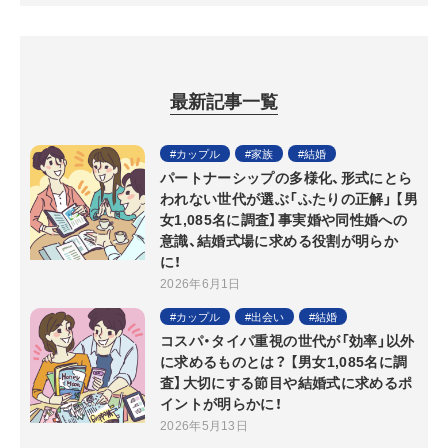
最新記事一覧
カップル
家族
結婚
パートナーシップの多様化、形式にとら
われない世代が選ぶ「ふたりの正解」 【男
女1,085名に調査】事実婚や同性婚への
意識、結婚式場に求める役割が明らか
に！
2026年6月1日
カップル
出会い
結婚
コスパ・タイパ重視の世代が「効率」以外
に求めるものとは？ 【男女1,085名に調
査】大切にする節目や結婚式に求めるポ
イントが明らかに！
2026年5月13日