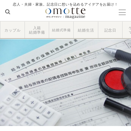
恋人・夫婦・家族。記念日に想いを込めるアイデアをお届け！
入籍
カップル
結婚式準備
結婚生活
記念日
結婚準備