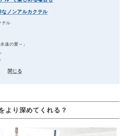
◎なノンアルカクテル
クテル
』
 ～永遠の愛～」
ル
」
閉じる
をより深めてくれる？