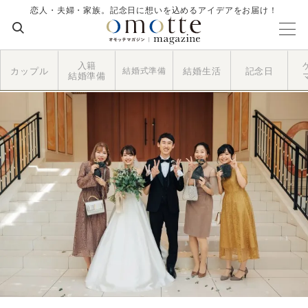
恋人・夫婦・家族。記念日に想いを込めるアイデアをお届け！
入籍
カップル
結婚式準備
結婚生活
記念日
結婚準備