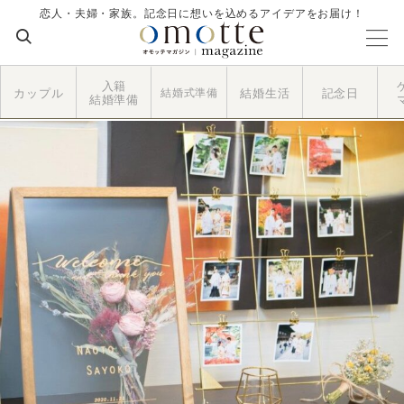
恋人・夫婦・家族。記念日に想いを込めるアイデアをお届け！
入籍
カップル
結婚式準備
結婚生活
記念日
結婚準備