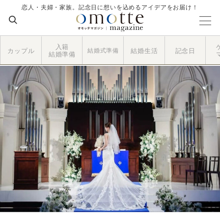
恋人・夫婦・家族。記念日に想いを込めるアイデアをお届け！
入籍
カップル
結婚式準備
結婚生活
記念日
結婚準備