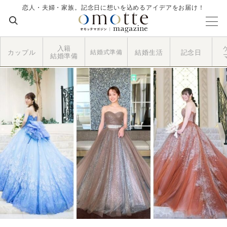
恋人・夫婦・家族。記念日に想いを込めるアイデアをお届け！
入籍
カップル
結婚式準備
結婚生活
記念日
結婚準備