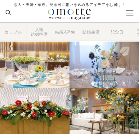
恋人・夫婦・家族。記念日に想いを込めるアイデアをお届け！
入籍
カップル
結婚式準備
結婚生活
記念日
結婚準備