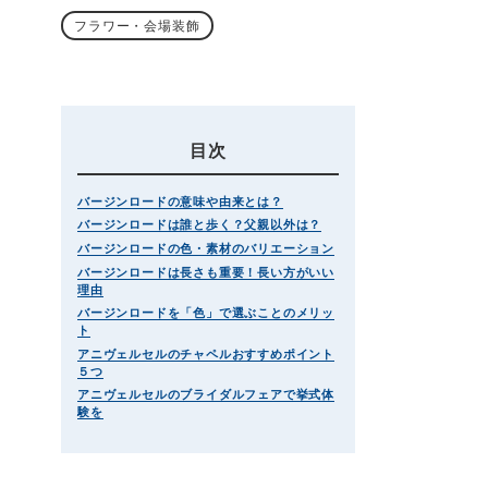
フラワー・会場装飾
目次
バージンロードの意味や由来とは？
バージンロードは誰と歩く？父親以外は？
バージンロードの色・素材のバリエーション
バージンロードは長さも重要！長い方がいい
理由
バージンロードを「色」で選ぶことのメリッ
ト
アニヴェルセルのチャペルおすすめポイント
５つ
アニヴェルセルのブライダルフェアで挙式体
験を