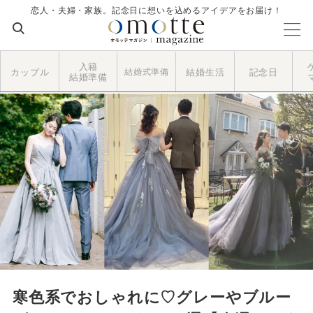
恋人・夫婦・家族。記念日に想いを込めるアイデアをお届け！
入籍
カップル
結婚式準備
結婚生活
記念日
結婚準備
寒色系でおしゃれに♡グレーやブルー