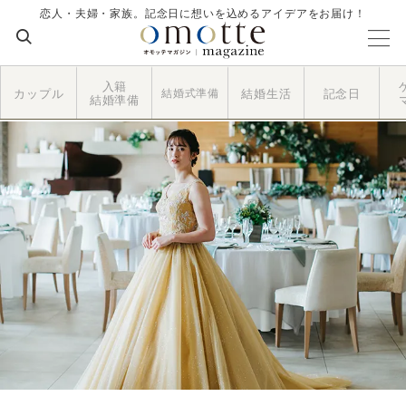
恋人・夫婦・家族。記念日に想いを込めるアイデアをお届け！
入籍
カップル
結婚式準備
結婚生活
記念日
結婚準備