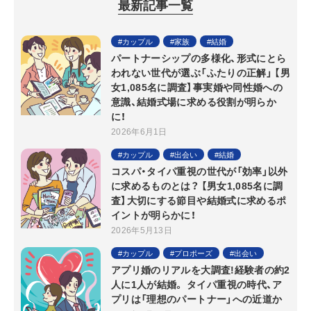
最新記事一覧
カップル
家族
結婚
パートナーシップの多様化、形式にとら
われない世代が選ぶ「ふたりの正解」 【男
女1,085名に調査】事実婚や同性婚への
意識、結婚式場に求める役割が明らか
に！
2026年6月1日
カップル
出会い
結婚
コスパ・タイパ重視の世代が「効率」以外
に求めるものとは？ 【男女1,085名に調
査】大切にする節目や結婚式に求めるポ
イントが明らかに！
2026年5月13日
カップル
プロポーズ
出会い
アプリ婚のリアルを大調査!経験者の約2
人に1人が結婚。 タイパ重視の時代、ア
プリは「理想のパートナー」への近道か