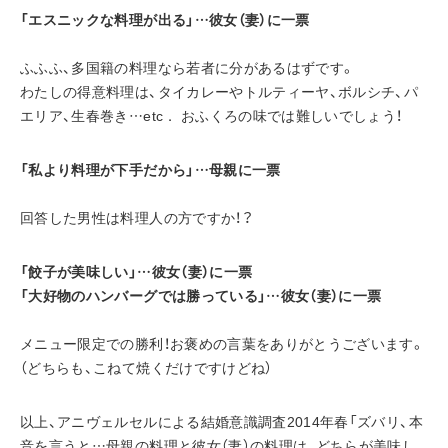
「エスニックな料理が出る」…彼女（妻）に一票
ふふふ、多国籍の料理なら若者に分があるはずです。
わたしの得意料理は、タイカレーやトルティーヤ、ボルシチ、パ
エリア、生春巻き…etc． おふくろの味では難しいでしょう！
「私より料理が下手だから」…母親に一票
回答した男性は料理人の方ですか！？
「餃子が美味しい」…彼女（妻）に一票
「大好物のハンバーグでは勝っている」…彼女（妻）に一票
メニュー限定での勝利！お褒めの言葉をありがとうございます。
（どちらも、こねて焼くだけですけどね）
以上、アニヴェルセルによる結婚意識調査2014年春「ズバリ、本
音を言うと…母親の料理と彼女（妻）の料理は、どちらが美味し