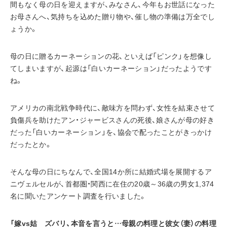
間もなく母の日を迎えますが、みなさん、今年もお世話になった
お母さんへ、気持ちを込めた贈り物や、催し物の準備は万全でし
ょうか。
母の日に贈るカーネーションの花、といえば「ピンク」を想像し
てしまいますが、起源は「白いカーネーション」だったようです
ね。
アメリカの南北戦争時代に、敵味方を問わず、女性を結束させて
負傷兵を助けたアン・ジャービスさんの死後、娘さんが母の好き
だった「白いカーネーション」を、協会で配ったことがきっかけ
だったとか。
そんな母の日にちなんで、全国14か所に結婚式場を展開するア
ニヴェルセルが、首都圏・関西に在住の20歳～36歳の男女1,374
名に聞いたアンケート調査を行いました。
「嫁vs姑　ズバリ、本音を言うと…母親の料理と彼女（妻）の料理