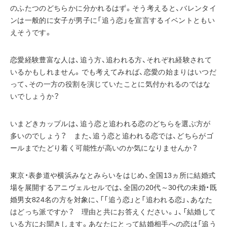
のふたつのどちらかに分かれるはず。そう考えると、バレンタイ
ンは一般的に女子が男子に「追う恋」を宣言するイベントともい
えそうです。
恋愛経験豊富な人は、追う方、追われる方、それぞれ経験されて
いるかもしれません。でも考えてみれば、恋愛の始まりはいつだ
って、その一方の役割を演じていたことに気付かれるのではな
いでしょうか？
いまどきカップルは、追う恋と追われる恋のどちらを選ぶ方が
多いのでしょう？　また、追う恋と追われる恋では、どちらがゴ
ールまでたどり着く可能性が高いのか気になりませんか？
東京・表参道や横浜みなとみらいをはじめ、全国13ヵ所に結婚式
場を展開するアニヴェルセルでは、全国の20代～30代の未婚・既
婚男女824名の方を対象に、「「追う恋」と「追われる恋」、あなた
はどっち派ですか？　理由と共にお答えください。」、「結婚して
いる方にお聞きします。あなたにとって結婚相手への恋は「追う