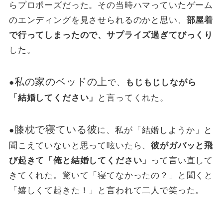
らプロポーズだった。その当時ハマっていたゲーム
のエンディングを見させられるのかと思い、
部屋着
で行ってしまったので、サプライズ過ぎてびっくり
した。
私の家のベッドの上
●
で、
もじもじしながら
「結婚してください」
と言ってくれた。
膝枕で寝ている彼
●
に、私が「結婚しようか」と
聞こえていないと思って呟いたら、
彼がガバッと飛
び起きて「俺と結婚してください」
って言い直して
きてくれた。驚いて「寝てなかったの？」と聞くと
「嬉しくて起きた！」と言われて二人で笑った。