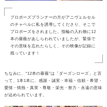
プロポーズプランナーの方がアニヴェルセル
のチャペルに私を誘導してくださり、そこで
プロポーズをされました。指輪の入れ物に12
本の薔薇があしらわれていましたが、緊張で
その意味を忘れたらしく、その映像が記録に
残っています！
ちなみに、“12本の薔薇”は「ダーズンローズ」と言
って、1本1本に、感謝・誠実・幸福・信頼・希望・
愛情・情熱・真実・尊敬・栄光・努力・永遠の意味
が込められています。