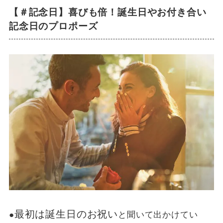
【＃記念日】喜びも倍！誕生日やお付き合い
記念日のプロポーズ
最初は誕生日のお祝い
●
と聞いて出かけてい