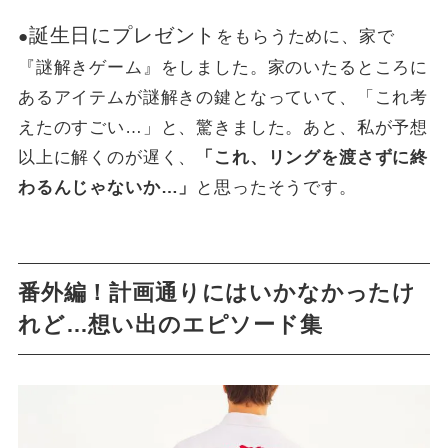
誕生日にプレゼント
●
をもらうために、家で
『謎解きゲーム』をしました。家のいたるところに
あるアイテムが謎解きの鍵となっていて、「これ考
えたのすごい…」と、驚きました。あと、私が予想
以上に解くのが遅く、
「これ、リングを渡さずに終
わるんじゃないか…」
と思ったそうです。
番外編！計画通りにはいかなかったけ
れど…想い出のエピソード集