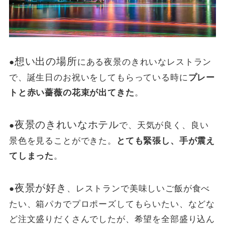
想い出の場所
●
にある夜景のきれいなレストラン
で、誕生日のお祝いをしてもらっている時に
プレー
トと赤い薔薇の花束が出てきた
。
夜景のきれいなホテル
●
で、天気が良く、良い
景色を見ることができた。
とても緊張し、手が震え
てしまった
。
夜景が好き
●
、レストランで美味しいご飯が食べ
たい、箱パカでプロポーズしてもらいたい、などな
ど注文盛りだくさんでしたが、希望を全部盛り込ん