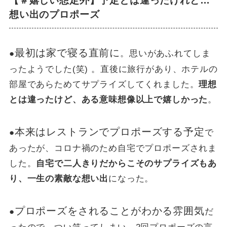
【＃嬉しい想定外】予定とは違ったけれど…
想い出のプロポーズ
最初は家で寝る直前に
●
。思いがあふれてしま
ったようでした(笑) 。直後に旅行があり、ホテルの
部屋であらためてサプライズしてくれました。
理想
とは違ったけど、ある意味想像以上で嬉しかった
。
本来はレストランでプロポーズする予定
●
で
あったが、コロナ禍のため自宅でプロポーズされま
した。
自宅で二人きりだからこそのサプライズもあ
り、一生の素敵な想い出
になった。
プロポーズをされることがわかる雰囲気
●
だ