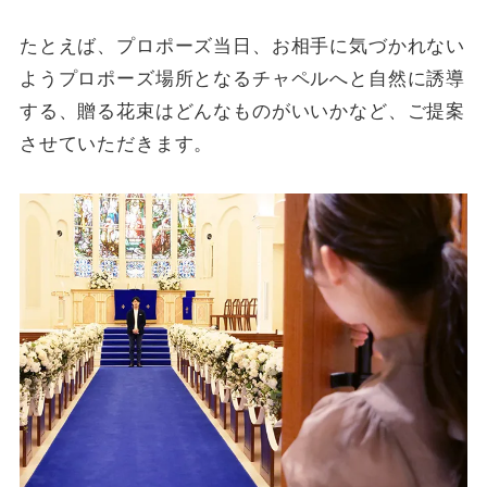
たとえば、プロポーズ当日、お相手に気づかれない
ようプロポーズ場所となるチャペルへと自然に誘導
する、贈る花束はどんなものがいいかなど、ご提案
させていただきます。