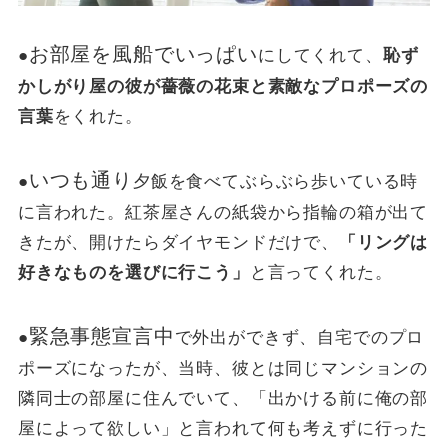
お部屋を風船でいっぱい
●
にしてくれて、
恥ず
かしがり屋の彼が薔薇の花束と素敵なプロポーズの
言葉
をくれた。
いつも通り
●
夕飯を食べてぶらぶら歩いている時
に言われた。紅茶屋さんの紙袋から指輪の箱が出て
きたが、開けたらダイヤモンドだけで、
「リングは
好きなものを選びに行こう」
と言ってくれた。
緊急事態宣言中
●
で外出ができず、自宅でのプロ
ポーズになったが、当時、彼とは同じマンションの
隣同士の部屋に住んでいて、「出かける前に俺の部
屋によって欲しい」と言われて何も考えずに行った