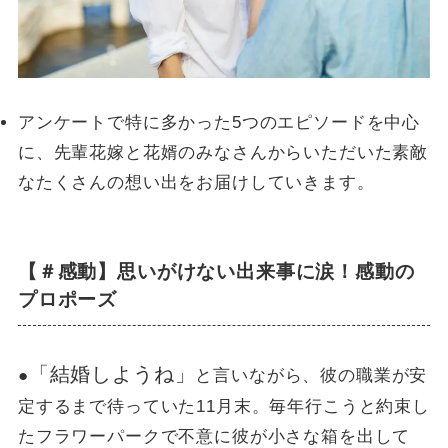
アンケートで特に多かった5つのエピソードを中心
に、先輩花嫁と花婿のみなさんからいただいた素敵
なたくさんの想い出をお届けしていきます。
【＃感動】思いがけない出来事に涙！感動の
プロポーズ
「結婚しようね」
●
と言いながら、彼の職業が安
定するまで待っていた11月末。毎年行こうと約束し
たフラワーパークで不意に彼が小さな箱を出して