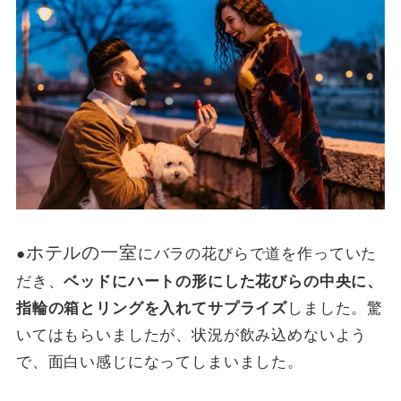
ホテルの一室
●
にバラの花びらで道を作っていた
だき、
ベッドにハートの形にした花びらの中央に、
指輪の箱とリングを入れてサプライズ
しました。驚
いてはもらいましたが、状況が飲み込めないよう
で、面白い感じになってしまいました。