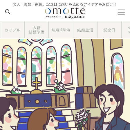
恋人・夫婦・家族。記念日に想いを込めるアイデアをお届け！
入籍
カップル
結婚式準備
結婚生活
記念日
結婚準備