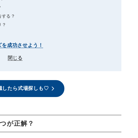
？
告する？
り？
ズを成功させよう！
閉じる
識したら式場探しも♡
つが正解？