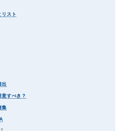
とリスト
演出
用意すべき？
例集
A
？