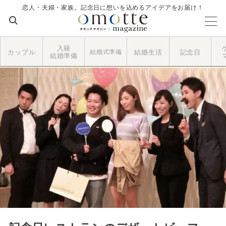
恋人・夫婦・家族。記念日に想いを込めるアイデアをお届け！
入籍
カップル
結婚式準備
結婚生活
記念日
結婚準備