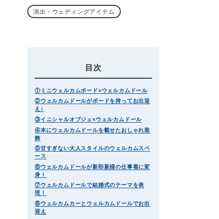
演出・ウェディングアイテム
目次
①ミニウェルカムボード×ウェルカムドール
②ウェルカムドールがボードを持ってお出迎
え♪
③イニシャルオブジェ×ウェルカムドール
④本にウェルカムドールを載せたおしゃれ装
飾
⑤甘すぎない大人スタイルのウェルカムスペ
ース
⑥ウェルカムドールが新郎新婦の仕事着に変
身！
⑦ウェルカムドールで結婚式のテーマを表
現！
⑧ウェルカムカーとウェルカムドールでお出
迎え