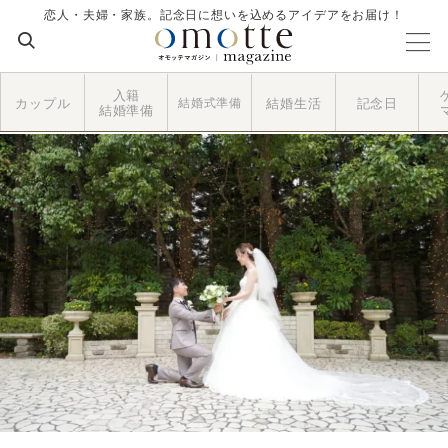
恋人・夫婦・家族。記念日に想いを込めるアイデアをお届け！
入籍
カップル
結婚式準備
結婚生活
記念日
結婚準備