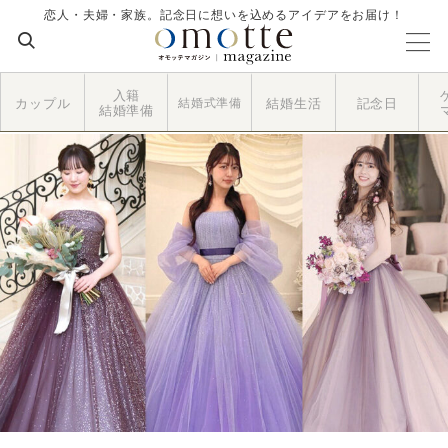
恋人・夫婦・家族。記念日に想いを込めるアイデアをお届け！
入籍
カップル
結婚式準備
結婚生活
記念日
結婚準備