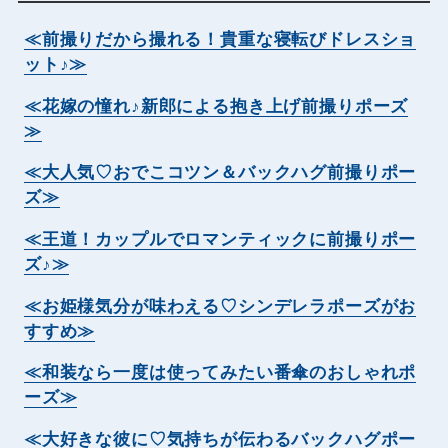
≪前撮りだから撮れる！貴重な寝転びドレスショ
ット♪≫
≪花嫁の憧れ♪新郎による抱き上げ前撮りポーズ
≫
≪大人気♡おでこコツン＆バックハグ前撮りポー
ズ≫
≪王道！カップルでロマンティックに前撮りポー
ズ♪≫
≪お姫様気分が味わえる♡シンデレラポーズがお
すすめ≫
≪和装なら一度は使ってみたい番傘のおしゃれポ
ーズ≫
≪大好きな彼に♡気持ちが伝わるバックハグポー