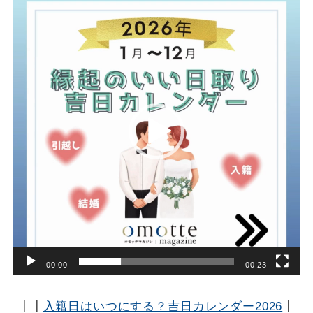
画
プ
レ
ー
ヤ
ー
00:00
00:23
┃┃
入籍日はいつにする？吉日カレンダー2026
┃