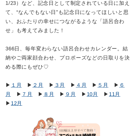
1/23）など、記念日として制定されている日に加え
て、“なんでもない日”も記念日になってほしいと思
い、おふたりの幸せにつながるような「語呂合わ
せ」も考えてみました！
366日、毎年変わらない語呂合わせカレンダー。結
納やご両家顔合わせ、プロポーズなどの日取りを決
める際にもぜひ♡
▶
１月
▶
２月
▶
３月
▶
４月
▶
５月
▶
６
月
▶
７月
▶
８月
▶
９月
▶
10月
▶
11月
▶
12月