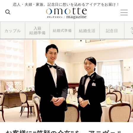
恋人・夫婦・家族。記念日に想いを込めるアイデアをお届け！
入籍
カップル
結婚式準備
結婚生活
記念日
結婚準備