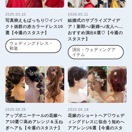
2025.03.10
2026.05.11
写真映えもばっちり♡インパ
結婚式のサプライズアイデ
クト抜群の赤カラードレス10
ア！新郎へ/新婦へ/友人へ…
選【今週のスタスナ】
おすすめ演出6選♡【今週の
スタスナ】
ウェディングドレス・
和装
演出・ウェディングア
イテム
2025.09.29
2025.08.18
アップポニーテールの花嫁ヘ
花嫁のショートヘア♡ウェデ
ア10選♡高めアレンジ＆玉ね
ィングドレスに似合う短めへ
ぎヘアも【今週のスタスナ】
アアレンジ6選【今週のスタ