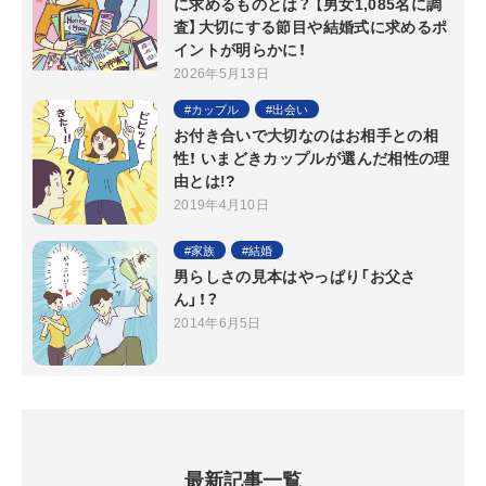
に求めるものとは？ 【男女1,085名に調
査】大切にする節目や結婚式に求めるポ
イントが明らかに！
2026年5月13日
カップル
出会い
お付き合いで大切なのはお相手との相
性！ いまどきカップルが選んだ相性の理
由とは!?
2019年4月10日
家族
結婚
男らしさの見本はやっぱり「お父さ
ん」！？
2014年6月5日
最新記事一覧