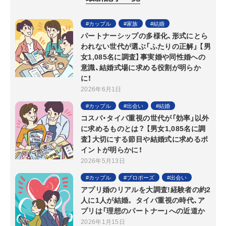
カップル
家族
結婚
パートナーシップの多様化、形式にとら
われない世代が選ぶ「ふたりの正解」 【男
女1,085名に調査】事実婚や同性婚への
意識、結婚式場に求める役割が明らか
に！
2026年6月1日
カップル
出会い
結婚
コスパ・タイパ重視の世代が「効率」以外
に求めるものとは？ 【男女1,085名に調
査】大切にする節目や結婚式に求めるポ
イントが明らかに！
2026年5月13日
カップル
プロポーズ
出会い
アプリ婚のリアルを大調査!経験者の約2
人に1人が結婚。 タイパ重視の時代、ア
プリは「理想のパートナー」への近道か
2026年1月15日