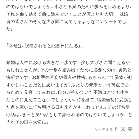
のではないでしょうか。小さな不満のために歩みを止めるより、
それを乗り越えて前に進んでいくことが何よりも大切！　既婚
者の皆さんのそんな声が聞こえてくるようなアンケートでし
た。
「幸せは、祝福されると記念日になる」。
結婚は人生における大きな一歩です。少し大げさに聞こえるか
もしれませんが、その一歩を踏み出すために必要なのは、勇気と
決断力です。お相手の容姿や収入や性格、もちろん全て妥協がむ
ずかしいことだとは思いますが、ふたりの未来という視点であ
らためて見直してみれば、自分が抱いていた不満はとても小さ
なものに見えてこないでしょうか。時を経て、結婚当初に妥協し
た点を互いに打ち明ける日も来るかもしれません。その打ち明
け話は、きっと笑い話として語られるのではないでしょうか。ど
うかその日を大切に。
シェアする