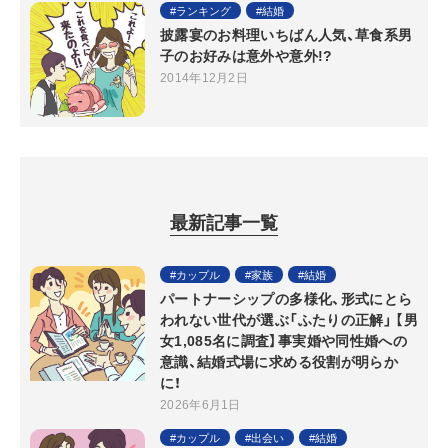
ランキング
結婚
披露宴のお料理いちばん人気、草食系男
子のお好みは意外や意外!?
2014年12月2日
最新記事一覧
カップル
家族
結婚
パートナーシップの多様化、形式にとら
われない世代が選ぶ「ふたりの正解」 【男
女1,085名に調査】事実婚や同性婚への
意識、結婚式場に求める役割が明らか
に！
2026年6月1日
カップル
出会い
結婚