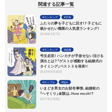
関連する記事一覧
ランキング
子供
ふたりの夢を子どもに託す!? 子どもに
就かせたい職業の人気度ランキング！
2018年3月7日
ランキング
結婚
号泣必至！ ハンカチが手放せない泣ける
演出とは？「ゲストが感動する結婚式の
タイミング」ベスト３を発表!!
2015年8月18日
カップル
悩み
いまどき男女のお財布事情、結婚前の
「へそくり」金額は、How much!?
2017年2月8日