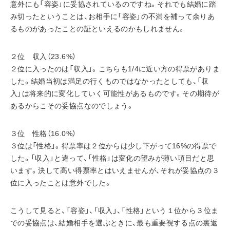
意外にも「容姿」に妥協されているのですね。それでも結婚に踏
み切ったということは、お相手に「容姿」の不満を補って余りあ
るものがあったことの証といえるのかもしれません。
２位　収入（23.6%）
２位に入ったのは「収入」。こちらも1/4に近い方の得票がありま
した。結婚当初は満足の行くものではなかったとしても、「収
入」は将来的に変化していく可能性があるものです。その期待が
あるからこその妥協点なのでしょう。
３位　性格（16.0%）
３位は「性格」。得票率は２位からは少し下がって16%の得票で
した。「収入」と違って、「性格」は変化の望みが薄い項目だと思
います。決して高い得票率とはいえませんが、それが妥協点の３
位に入ったことは意外でした。
こうして見ると、「容姿」、「収入」、「性格」という１位から３位ま
での妥協点は、結婚相手を選ぶときに、最も重要視する点の裏返