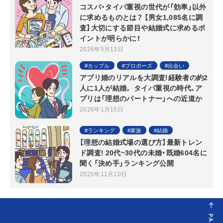
コスパ・タイパ重視の世代が「効率」以外
に求めるものとは？ 【男女1,085名に調
査】大切にする節目や結婚式に求めるポ
イントが明らかに！
2026年5月13日
カップル
プロポーズ
出会い
アプリ婚のリアルを大調査!経験者の約2
人に1人が結婚。 タイパ重視の時代、ア
プリは「理想のパートナー」への近道か
2026年1月15日
ランキング
家族
結婚
【理想の結婚式場の選び方】最新トレン
ド調査! 20代~30代の未婚・既婚604名に
聞く「決め手」ランキング公開
2025年11月10日