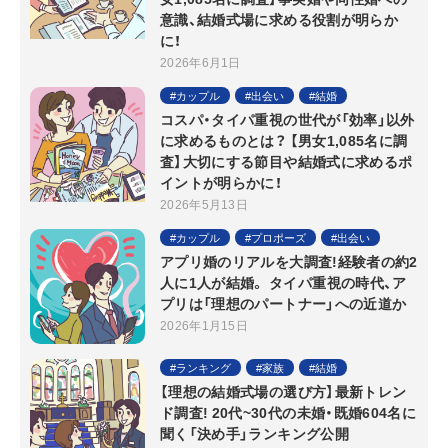
意識、結婚式場に求める役割が明らか
に！
2026年6月1日
カップル
出会い
結婚
コスパ・タイパ重視の世代が「効率」以外
に求めるものとは？ 【男女1,085名に調
査】大切にする節目や結婚式に求めるポ
イントが明らかに！
2026年5月13日
カップル
プロポーズ
出会い
アプリ婚のリアルを大調査!経験者の約2
人に1人が結婚。 タイパ重視の時代、ア
プリは「理想のパートナー」への近道か
2026年1月15日
ランキング
家族
結婚
【理想の結婚式場の選び方】最新トレン
ド調査! 20代~30代の未婚・既婚604名に
聞く「決め手」ランキング公開