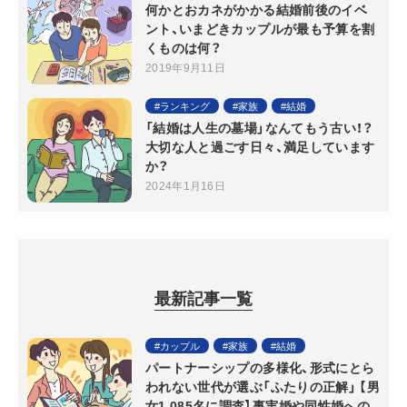
何かとおカネがかかる結婚前後のイベ
ント、いまどきカップルが最も予算を割
くものは何？
2019年9月11日
ランキング
家族
結婚
「結婚は人生の墓場」なんてもう古い！？
大切な人と過ごす日々、満足しています
か？
2024年1月16日
最新記事一覧
カップル
家族
結婚
パートナーシップの多様化、形式にとら
われない世代が選ぶ「ふたりの正解」 【男
女1,085名に調査】事実婚や同性婚への