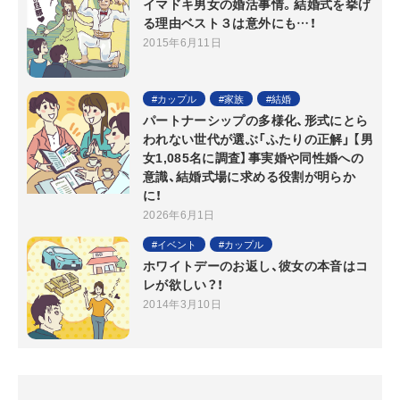
イマドキ男女の婚活事情。結婚式を挙げ
る理由ベスト３は意外にも…！
2015年6月11日
カップル
家族
結婚
パートナーシップの多様化、形式にとら
われない世代が選ぶ「ふたりの正解」 【男
女1,085名に調査】事実婚や同性婚への
意識、結婚式場に求める役割が明らか
に！
2026年6月1日
イベント
カップル
ホワイトデーのお返し、彼女の本音はコ
レが欲しい？！
2014年3月10日