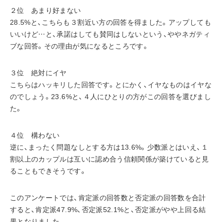
２位　あまり好まない
28.5%と、こちらも３割近い方の回答を得ました。アップしても
いいけど…と、承諾はしても賛同はしないという、ややネガティ
ブな回答。その理由が気になるところです。
３位　絶対にイヤ
こちらはハッキリした回答です。とにかく、イヤなものはイヤな
のでしょう。23.6%と、４人にひとりの方がこの回答を選びまし
た。
４位　構わない
逆に、まったく問題なしとする方は13.6%。少数派とはいえ、１
割以上のカップルは互いに認め合う信頼関係が築けていると見
ることもできそうです。
このアンケートでは、肯定派の回答数と否定派の回答数を合計
すると、肯定派47.9%、否定派52.1%と、否定派がやや上回る結
果となりました。