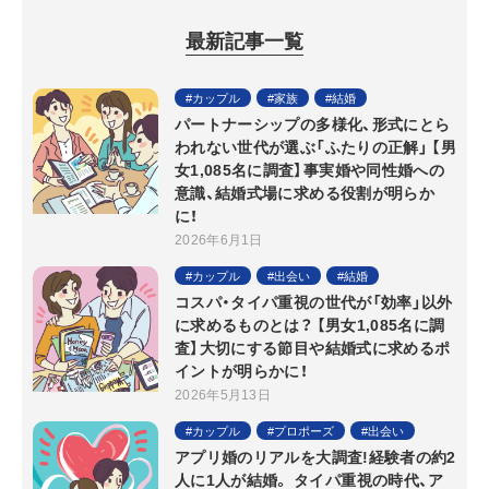
最新記事一覧
カップル
家族
結婚
パートナーシップの多様化、形式にとら
われない世代が選ぶ「ふたりの正解」 【男
女1,085名に調査】事実婚や同性婚への
意識、結婚式場に求める役割が明らか
に！
2026年6月1日
カップル
出会い
結婚
コスパ・タイパ重視の世代が「効率」以外
に求めるものとは？ 【男女1,085名に調
査】大切にする節目や結婚式に求めるポ
イントが明らかに！
2026年5月13日
カップル
プロポーズ
出会い
アプリ婚のリアルを大調査!経験者の約2
人に1人が結婚。 タイパ重視の時代、ア