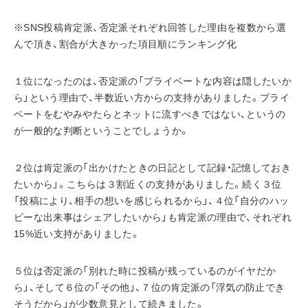
※SNS投稿肯定派、否定派それぞれ回答した理由を複数から選
んで頂き、割合が大きかった項目順にランキング化
１位になったのは、否定派の「プライベートな内容は隠したいか
ら」という理由で、半数近い方からの支持がありました。プライ
ベートをむやみやたらとネットに流すべきではない、というの
が一般的な判断ということでしょうか。
２位は肯定派の「出かけたときの日記として記録・記憶しておき
たいから」。こちらは３割近くの支持がありました。続く３位
「投稿により、相手の想いを感じられるから」、４位「自分のハッ
ピーな出来事はシェアしたいから」も肯定派の理由で、それぞれ
15%近い支持がありました。
５位は否定派の「別れた時に投稿が残っているのがイヤだか
ら」、そして６位の「その他」、７位の肯定派の「浮気の防止でき
そうだから」が少数意見として続きました。