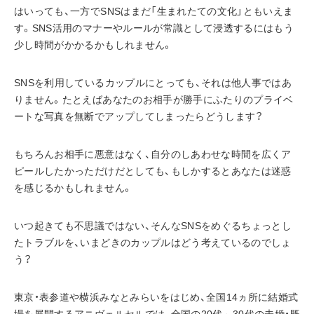
はいっても、一方でSNSはまだ「生まれたての文化」ともいえま
す。SNS活用のマナーやルールが常識として浸透するにはもう
少し時間がかかるかもしれません。
SNSを利用しているカップルにとっても、それは他人事ではあ
りません。たとえばあなたのお相手が勝手にふたりのプライベ
ートな写真を無断でアップしてしまったらどうします？
もちろんお相手に悪意はなく、自分のしあわせな時間を広くア
ピールしたかっただけだとしても、もしかするとあなたは迷惑
を感じるかもしれません。
いつ起きても不思議ではない、そんなSNSをめぐるちょっとし
たトラブルを、いまどきのカップルはどう考えているのでしょ
う？
東京・表参道や横浜みなとみらいをはじめ、全国14ヵ所に結婚式
場を展開するアニヴェルセルでは、全国の20代～30代の未婚・既