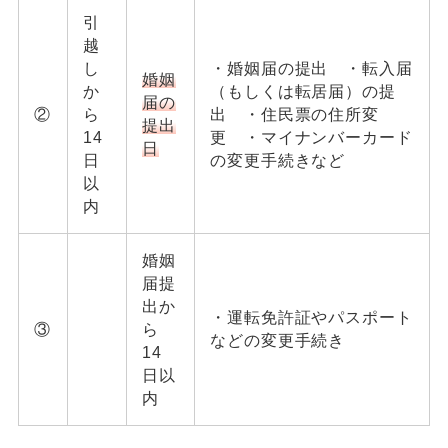
引
越
し
・婚姻届の提出 ・転入届
婚姻
か
（もしくは転居届）の提
届の
②
ら
出 ・住民票の住所変
提出
14
更 ・マイナンバーカード
日
日
の変更手続きなど
以
内
婚姻
届提
出か
・運転免許証やパスポート
③
ら
などの変更手続き
14
日以
内