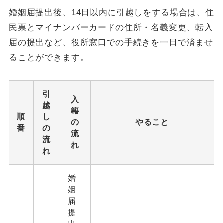
婚姻届提出後、14日以内に引越しをする場合は、住
民票とマイナンバーカードの住所・名義変更、転入
届の提出など、役所窓口での手続きを一日で済ませ
ることができます。
引
入
越
籍
順
し
の
やること
番
の
流
流
れ
れ
婚
姻
届
提