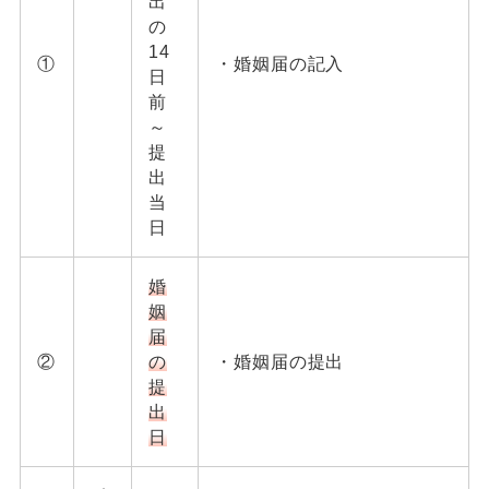
出
の
14
①
・婚姻届の記入
日
前
～
提
出
当
日
婚
姻
届
②
の
・婚姻届の提出
提
出
日