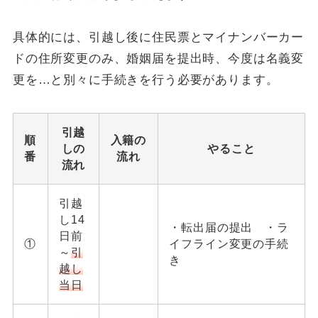
具体的には、引越し後に住民票とマイナンバーカー
ドの住所変更のみ、婚姻届を提出時、今度は名義変
更を…と別々に手続きを行う必要があります。
引越
順
入籍の
しの
やること
番
流れ
流れ
引越
し14
・転出届の提出 ・ラ
日前
①
イフライン変更の手続
～
引
き
越し
当日