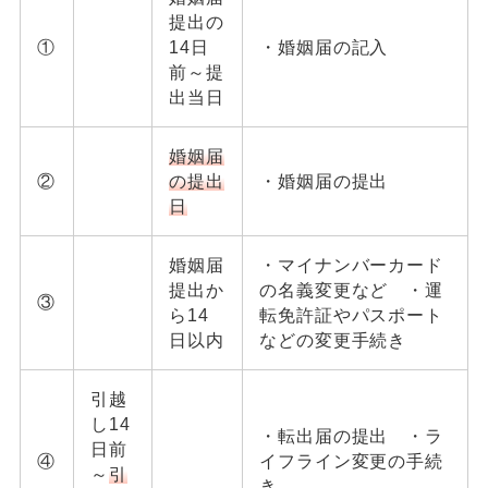
提出の
①
14日
・婚姻届の記入
前～提
出当日
婚姻届
②
の提出
・婚姻届の提出
日
婚姻届
・マイナンバーカード
提出か
の名義変更など ・運
③
ら14
転免許証やパスポート
日以内
などの変更手続き
引越
し14
・転出届の提出 ・ラ
日前
④
イフライン変更の手続
～
引
き