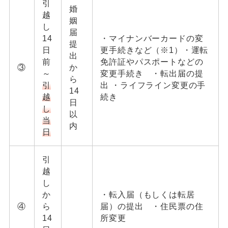
引
婚
越
姻
し
届
14
・マイナンバーカードの変
提
日
更手続きなど（※1）・運転
出
前
免許証やパスポートなどの
③
か
～
変更手続き ・転出届の提
ら
引
出 ・ライフライン変更の手
14
越
続き
日
し
以
当
内
日
引
越
し
か
・転入届（もしくは転居
④
ら
届）の提出 ・住民票の住
14
所変更