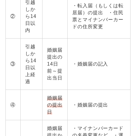
引越
・転入届（もしくは転
しか
居届）の提出 ・住民
②
ら14
票とマイナンバーカー
日以
ドの住所変更
内
引越
婚姻届
しか
提出の
ら14
③
14日
・婚姻届の記入
日以
前～提
上経
出当日
過
婚姻届
④
の提出
・婚姻届の提出
日
婚姻届
・マイナンバーカード
提出か
の名義変更など ・運