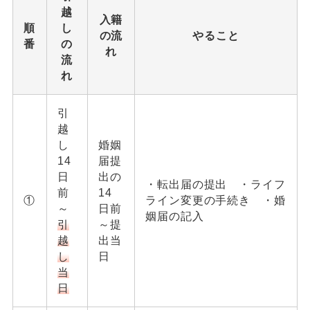
越
入籍
順
し
の流
やること
番
の
れ
流
れ
引
越
し
婚姻
14
届提
日
出の
・転出届の提出 ・ライフ
前
14
①
ライン変更の手続き ・婚
～
日前
姻届の記入
引
～提
越
出当
し
日
当
日