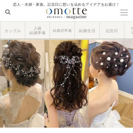
恋人・夫婦・家族。記念日に想いを込めるアイデアをお届け！
入籍
カップル
結婚式準備
結婚生活
記念日
結婚準備