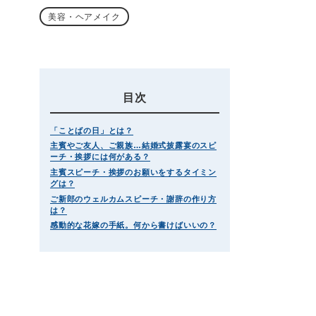
美容・ヘアメイク
目次
「ことばの日」とは？
主賓やご友人、ご親族…結婚式披露宴のスピ
ーチ・挨拶には何がある？
主賓スピーチ・挨拶のお願いをするタイミン
グは？
ご新郎のウェルカムスピーチ・謝辞の作り方
は？
感動的な花嫁の手紙。何から書けばいいの？