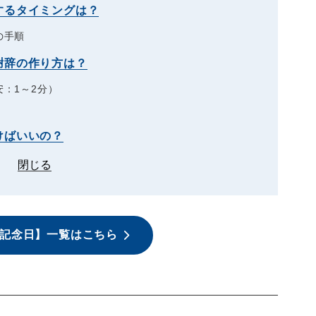
するタイミングは？
の手順
謝辞の作り方は？
：1～2分）
けばいいの？
閉じる
記念日】一覧はこちら