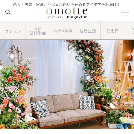
恋人・夫婦・家族。記念日に想いを込めるアイデアをお届け！
入籍
カップル
結婚式準備
結婚生活
記念日
結婚準備