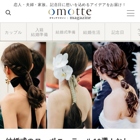
恋人・夫婦・家族。記念日に想いを込めるアイデアをお届け！
入籍
カップル
結婚式準備
結婚生活
記念日
結婚準備