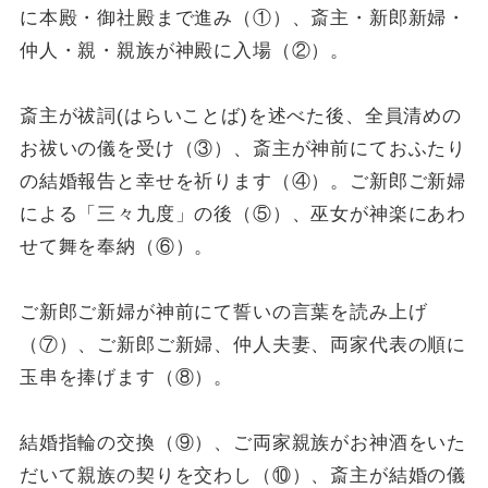
に本殿・御社殿まで進み（①）、斎主・新郎新婦・
仲人・親・親族が神殿に入場（②）。
斎主が祓詞(はらいことば)を述べた後、全員清めの
お祓いの儀を受け（③）、斎主が神前にておふたり
の結婚報告と幸せを祈ります（④）。ご新郎ご新婦
による「三々九度」の後（⑤）、巫女が神楽にあわ
せて舞を奉納（⑥）。
ご新郎ご新婦が神前にて誓いの言葉を読み上げ
（⑦）、ご新郎ご新婦、仲人夫妻、両家代表の順に
玉串を捧げます（⑧）。
結婚指輪の交換（⑨）、ご両家親族がお神酒をいた
だいて親族の契りを交わし（⑩）、斎主が結婚の儀