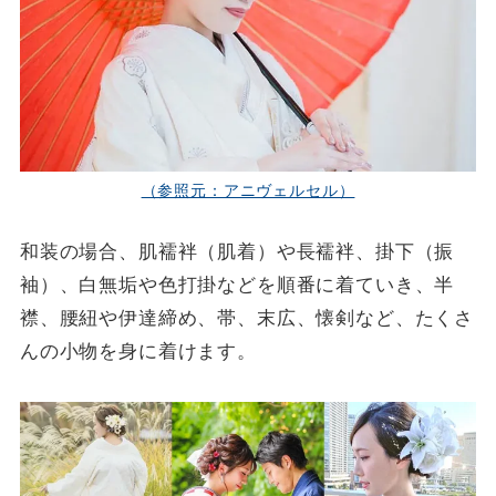
（参照元：アニヴェルセル）
和装の場合、肌襦袢（肌着）や長襦袢、掛下（振
袖）、白無垢や色打掛などを順番に着ていき、半
襟、腰紐や伊達締め、帯、末広、懐剣など、たくさ
んの小物を身に着けます。