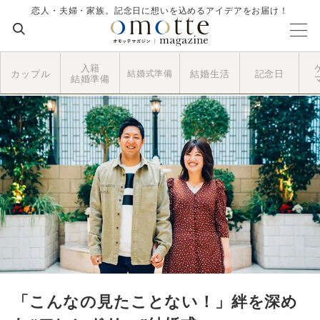
恋人・夫婦・家族。記念日に想いを込めるアイデアをお届け！
入籍
カップル
結婚式準備
結婚生活
記念日
結婚準備
「こんなの見たことない！」絆を深め