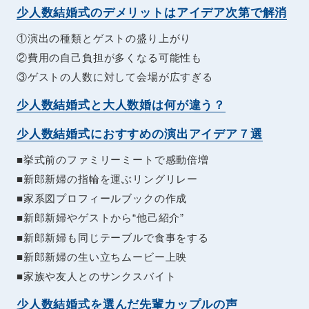
少人数結婚式のデメリットはアイデア次第で解消
①演出の種類とゲストの盛り上がり
②費用の自己負担が多くなる可能性も
③ゲストの人数に対して会場が広すぎる
少人数結婚式と大人数婚は何が違う？
少人数結婚式におすすめの演出アイデア７選
■挙式前のファミリーミートで感動倍増
■新郎新婦の指輪を運ぶリングリレー
■家系図プロフィールブックの作成
■新郎新婦やゲストから“他己紹介”
■新郎新婦も同じテーブルで食事をする
■新郎新婦の生い立ちムービー上映
■家族や友人とのサンクスバイト
少人数結婚式を選んだ先輩カップルの声