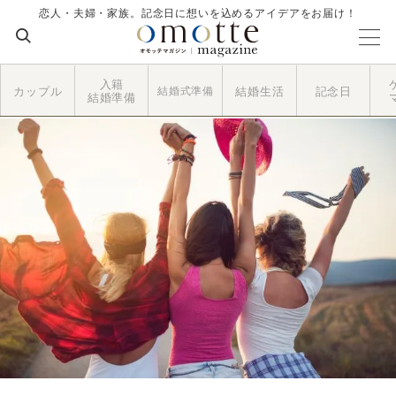
恋人・夫婦・家族。記念日に想いを込めるアイデアをお届け！
入籍
カップル
結婚式準備
結婚生活
記念日
結婚準備