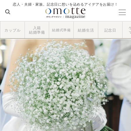
恋人・夫婦・家族。記念日に想いを込めるアイデアをお届け！
入籍
カップル
結婚式準備
結婚生活
記念日
結婚準備