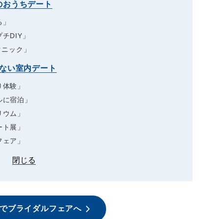
のおうちデート
る」
チDIY」
クニック」
れない室内デート
り体験」
ルに宿泊」
リウム」
ート展」
フェア」
閉じる
でブライダルフェアへ