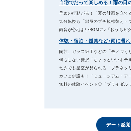
自宅でだって楽しめる！雨の日
早めの行動が吉！「夏の計画を立て
気分転換も「部屋のプチ模様替え・プ
雨音が心地よいBGMに♪「おうちピ
体験・宿泊・鑑賞など♪雨に濡
陶芸、ガラス細工などの「モノづく
何もしない贅沢「ちょっといいホテ
七夕でも星空が見られる「プラネタ
カフェ併設も！「ミュージアム・ア
無料の体験イベント♡「ブライダル
デート感覚