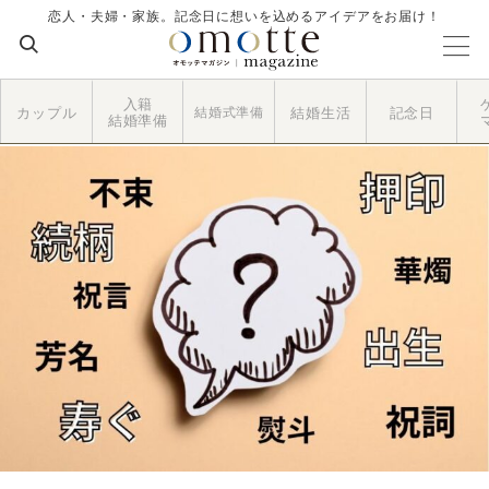
恋人・夫婦・家族。記念日に想いを込めるアイデアをお届け！
入籍
カップル
結婚式準備
結婚生活
記念日
結婚準備