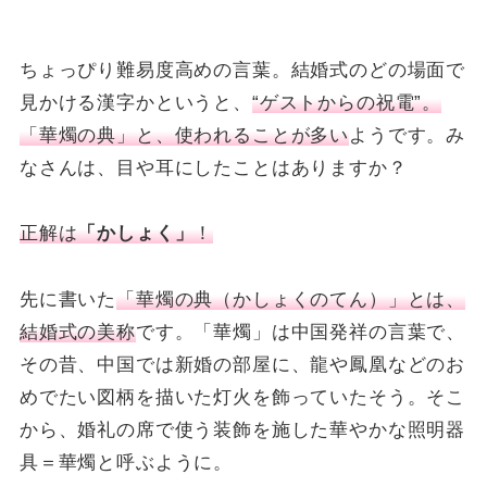
ちょっぴり難易度高めの言葉。結婚式のどの場面で
見かける漢字かというと、
“ゲストからの祝電”。
「華燭の典」と、使われることが多い
ようです。み
なさんは、目や耳にしたことはありますか？
正解は
「かしょく」
！
先に書いた
「華燭の典（かしょくのてん）」とは、
結婚式の美称
です。「華燭」は中国発祥の言葉で、
その昔、中国では新婚の部屋に、龍や鳳凰などのお
めでたい図柄を描いた灯火を飾っていたそう。そこ
から、婚礼の席で使う装飾を施した華やかな照明器
具＝華燭と呼ぶように。